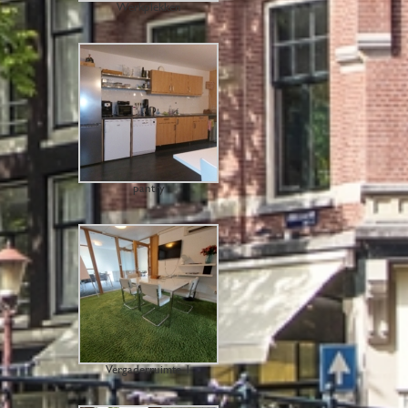
Werkplekken
pantry
Vergaderruimte 1