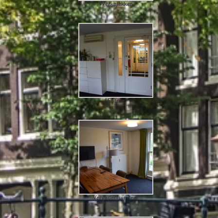
Werkplekken
Entree
Vergaderruimte 2