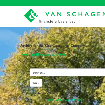
Archive for the ‘Geen categorie’ Category
Lees mijn Blog over schenken
Dit is een test. Waar is dit zichtbaar?
Recente berichten
Lees mijn Blog over schenken