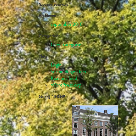
Recente reacties
Archieven
september 2018
Categorieën
Geen categorie
Meta
Login
Vermeldingen feed
Reacties feed
WordPress.org
Galerij NHG49