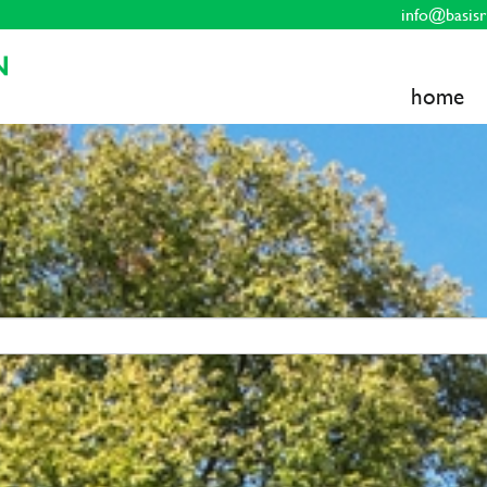
info@basisr
home