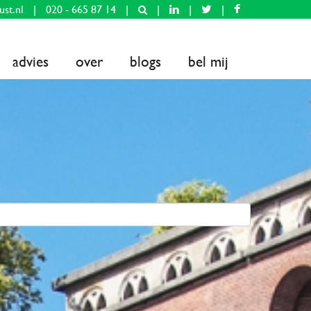
ust.nl
|
020 - 665 87 14
|
|
|
|
advies
over
blogs
bel mij