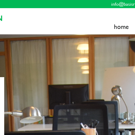
info@basisr
home