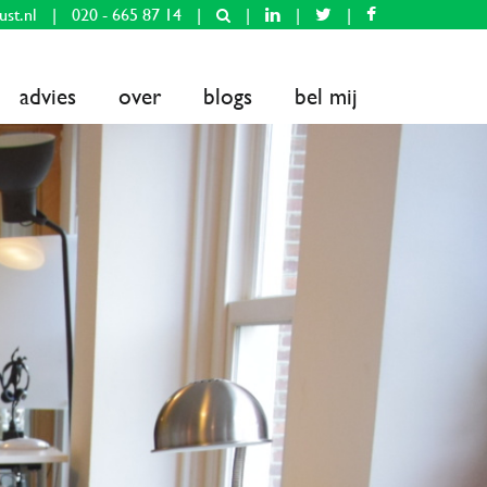
ust.nl
|
020 - 665 87 14
|
|
|
|
advies
over
blogs
bel mij