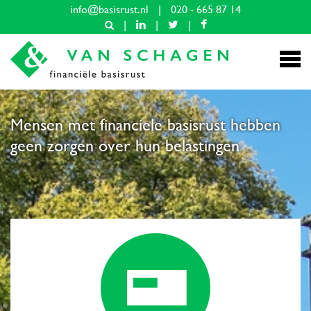
info@basisrust.nl
|
020 - 665 87 14
|
|
|
Mensen met financiele basisrust hebben
geen zorgen over hun belastingen