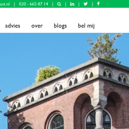
ust.nl
|
020 - 665 87 14
|
|
|
|
advies
over
blogs
bel mij