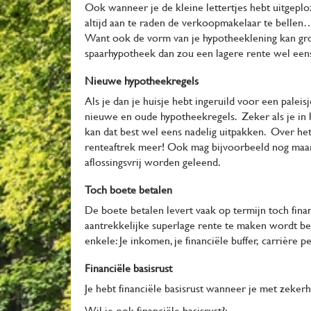
Ook wanneer je de kleine lettertjes hebt uitgeploz
altijd aan te raden de verkoopmakelaar te bellen
Want ook de vorm van je hypotheeklening kan gr
spaarhypotheek dan zou een lagere rente wel een
Nieuwe hypotheekregels
Als je dan je huisje hebt ingeruild voor een palei
nieuwe en oude hypotheekregels. Zeker als je in h
kan dat best wel eens nadelig uitpakken. Over het
renteaftrek meer! Ook mag bijvoorbeeld nog ma
aflossingsvrij worden geleend.
Toch boete betalen
De boete betalen levert vaak op termijn toch finan
aantrekkelijke superlage rente te maken wordt bep
enkele: Je inkomen, je financiële buffer, carrière 
Financiële basisrust
Je hebt financiële basisrust wanneer je met zeker
Wil je ook financiële basisrust?: