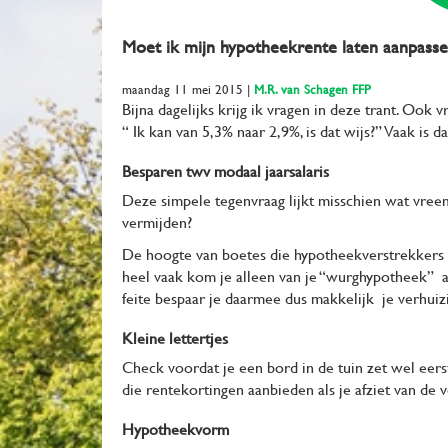
Moet ik mijn hypotheekrente laten aanpasse
maandag 11 mei 2015
|
M.R. van Schagen FFP
Bijna dagelijks krijg ik vragen in deze trant. Ook 
“ Ik kan van 5,3% naar 2,9%, is dat wijs?” Vaak is 
Besparen twv modaal jaarsalaris
Deze simpele tegenvraag lijkt misschien wat vre
vermijden?
De hoogte van boetes die hypotheekverstrekkers
heel vaak kom je alleen van je “wurghypotheek” a
feite bespaar je daarmee dus makkelijk je verhui
Kleine lettertjes
Check voordat je een bord in de tuin zet wel eer
die rentekortingen aanbieden als je afziet van de
Hypotheekvorm