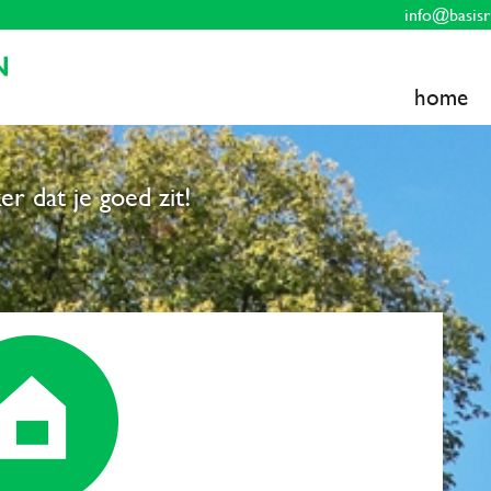
info@basisr
home
er dat je goed zit!