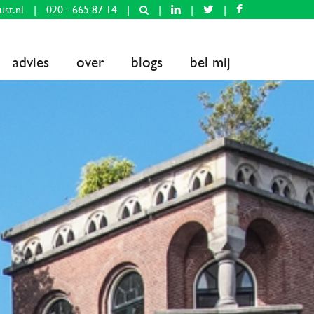
ust.nl
|
020 - 665 87 14
|
|
|
|
advies
over
blogs
bel mij