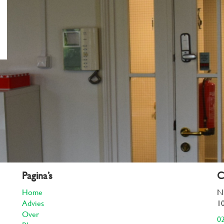
Pagina’s
C
Home
N
Advies
1
Over
02