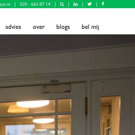
ust.nl
|
020 - 665 87 14
|
|
|
|
advies
over
blogs
bel mij