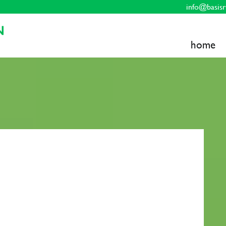
info@basisr
home