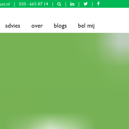
ust.nl
|
020 - 665 87 14
|
|
|
|
advies
over
blogs
bel mij