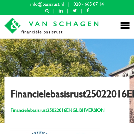
info@basisrust.nl
|
020 - 665 87 14
|
|
|
Financielebasisrust250220
Financielebasisrust25022016ENGLISHVERSION