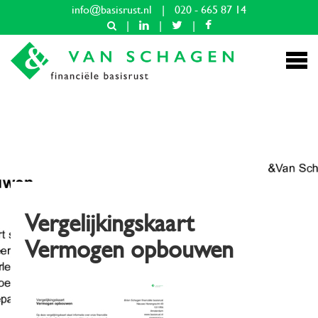
info@basisrust.nl
|
020 - 665 87 14
|
|
|
Vergelijkingskaart
Vermogen opbouwen