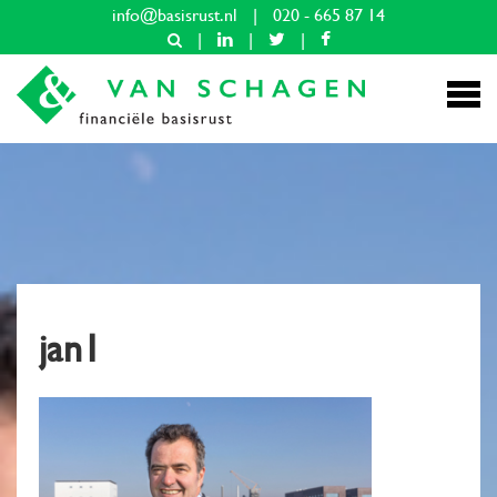
info@basisrust.nl
|
020 - 665 87 14
|
|
|
jan1