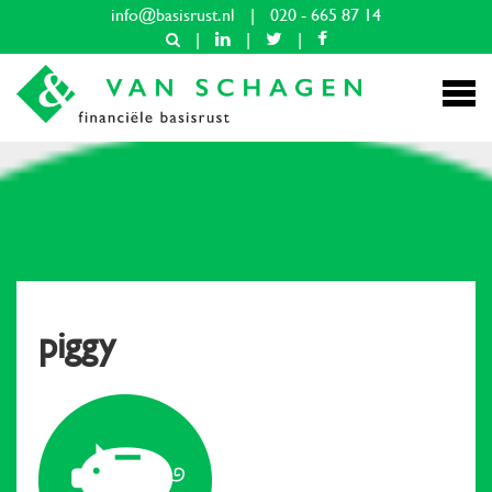
info@basisrust.nl
|
020 - 665 87 14
|
|
|
piggy