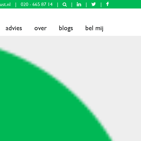
ust.nl
|
020 - 665 87 14
|
|
|
|
advies
over
blogs
bel mij